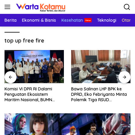
Langsung
ke
konten
Berita
Ekonomi & Bisnis
Kesehatan
Teknologi
Otomo
top up free fire
Komisi VI DPR RI Dalami
Bawa Salinan LHP BPK ke
Penguatan Ekosistem
DPRD, Eko Febriyanto Minta
Maritim Nasional, BUMN
Polemik Tiga RSUD
Strategis Dikumpulkan di
Diselesaikan Berdasarkan
Pelindo Surabaya
Data, Bukan Opini