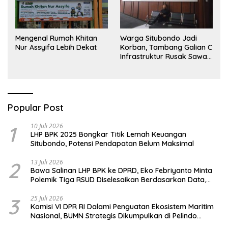
Mengenal Rumah Khitan
Warga Situbondo Jadi
Nur Assyifa Lebih Dekat
Korban, Tambang Galian C
Infrastruktur Rusak Sawah
Milik warga terdampak,
Air, dan Kesehatan warga
terimbas
Popular Post
1
10 Juli 2026
LHP BPK 2025 Bongkar Titik Lemah Keuangan
Situbondo, Potensi Pendapatan Belum Maksimal
2
13 Juli 2026
Bawa Salinan LHP BPK ke DPRD, Eko Febriyanto Minta
Polemik Tiga RSUD Diselesaikan Berdasarkan Data,
Bukan Opini
3
25 Juli 2026
Komisi VI DPR RI Dalami Penguatan Ekosistem Maritim
Nasional, BUMN Strategis Dikumpulkan di Pelindo
Surabaya