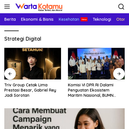
Langsung
ke
konten
Berita
Ekonomi & Bisnis
Kesehatan
Teknologi
Otomo
Strategi Digital
Triv Group Cetak Lima
Komisi VI DPR RI Dalami
Prestasi Besar, Gabriel Rey
Penguatan Ekosistem
Jadi Sorotan
Maritim Nasional, BUMN
Strategis Dikumpulkan di
Pelindo Surabaya