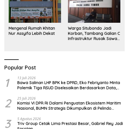
Mengenal Rumah Khitan
Warga Situbondo Jadi
Nur Assyifa Lebih Dekat
Korban, Tambang Galian C
Infrastruktur Rusak Sawah
Milik warga terdampak,
Air, dan Kesehatan warga
terimbas
Popular Post
1
13 Juli 2026
Bawa Salinan LHP BPK ke DPRD, Eko Febriyanto Minta
Polemik Tiga RSUD Diselesaikan Berdasarkan Data,
Bukan Opini
2
25 Juli 2026
Komisi VI DPR RI Dalami Penguatan Ekosistem Maritim
Nasional, BUMN Strategis Dikumpulkan di Pelindo
Surabaya
3
5 Agustus 2026
Triv Group Cetak Lima Prestasi Besar, Gabriel Rey Jadi
Sorotan