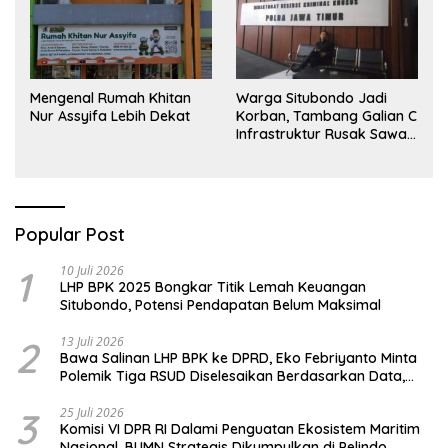
Mengenal Rumah Khitan
Warga Situbondo Jadi
Nur Assyifa Lebih Dekat
Korban, Tambang Galian C
Infrastruktur Rusak Sawah
Milik warga terdampak,
Air, dan Kesehatan warga
terimbas
Popular Post
1
10 Juli 2026
LHP BPK 2025 Bongkar Titik Lemah Keuangan
Situbondo, Potensi Pendapatan Belum Maksimal
2
13 Juli 2026
Bawa Salinan LHP BPK ke DPRD, Eko Febriyanto Minta
Polemik Tiga RSUD Diselesaikan Berdasarkan Data,
Bukan Opini
3
25 Juli 2026
Komisi VI DPR RI Dalami Penguatan Ekosistem Maritim
Nasional, BUMN Strategis Dikumpulkan di Pelindo