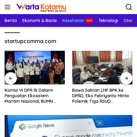
Langsung
ke
konten
Berita
Ekonomi & Bisnis
Kesehatan
Teknologi
Otomo
startupcomma.com
Komisi VI DPR RI Dalami
Bawa Salinan LHP BPK ke
Penguatan Ekosistem
DPRD, Eko Febriyanto Minta
Maritim Nasional, BUMN
Polemik Tiga RSUD
Strategis Dikumpulkan di
Diselesaikan Berdasarkan
Pelindo Surabaya
Data, Bukan Opini