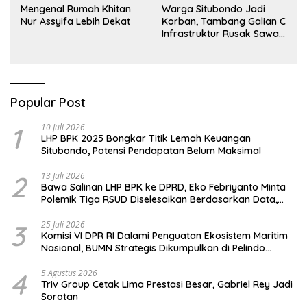
Mengenal Rumah Khitan
Warga Situbondo Jadi
Nur Assyifa Lebih Dekat
Korban, Tambang Galian C
Infrastruktur Rusak Sawah
Milik warga terdampak,
Air, dan Kesehatan warga
terimbas
Popular Post
1
10 Juli 2026
LHP BPK 2025 Bongkar Titik Lemah Keuangan
Situbondo, Potensi Pendapatan Belum Maksimal
2
13 Juli 2026
Bawa Salinan LHP BPK ke DPRD, Eko Febriyanto Minta
Polemik Tiga RSUD Diselesaikan Berdasarkan Data,
Bukan Opini
3
25 Juli 2026
Komisi VI DPR RI Dalami Penguatan Ekosistem Maritim
Nasional, BUMN Strategis Dikumpulkan di Pelindo
Surabaya
4
5 Agustus 2026
Triv Group Cetak Lima Prestasi Besar, Gabriel Rey Jadi
Sorotan