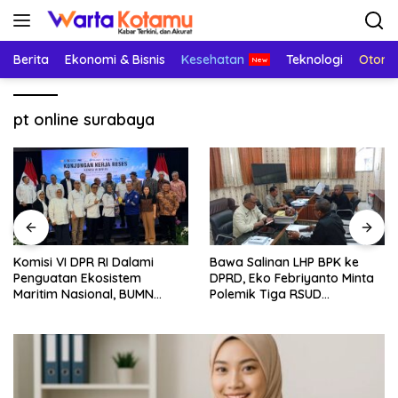
Langsung
ke
konten
Berita
Ekonomi & Bisnis
Kesehatan
Teknologi
Otomo
pt online surabaya
Komisi VI DPR RI Dalami
Bawa Salinan LHP BPK ke
Penguatan Ekosistem
DPRD, Eko Febriyanto Minta
Maritim Nasional, BUMN
Polemik Tiga RSUD
Strategis Dikumpulkan di
Diselesaikan Berdasarkan
Pelindo Surabaya
Data, Bukan Opini