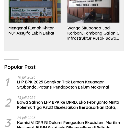
Mengenal Rumah Khitan
Warga Situbondo Jadi
Nur Assyifa Lebih Dekat
Korban, Tambang Galian C
Infrastruktur Rusak Sawah
Milik warga terdampak,
Air, dan Kesehatan warga
terimbas
Popular Post
1
10 Juli 2026
LHP BPK 2025 Bongkar Titik Lemah Keuangan
Situbondo, Potensi Pendapatan Belum Maksimal
2
13 Juli 2026
Bawa Salinan LHP BPK ke DPRD, Eko Febriyanto Minta
Polemik Tiga RSUD Diselesaikan Berdasarkan Data,
Bukan Opini
3
25 Juli 2026
Komisi VI DPR RI Dalami Penguatan Ekosistem Maritim
Nasional, BUMN Strategis Dikumpulkan di Pelindo