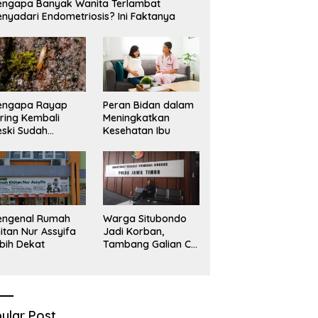
ngapa Banyak Wanita Terlambat
imal
S
nyadari Endometriosis? Ini Faktanya
engapa Rayap
Peran Bidan dalam
ring Kembali
Meningkatkan
ski Sudah
Kesehatan Ibu
basmi?
engenal Rumah
Warga Situbondo
itan Nur Assyifa
Jadi Korban,
bih Dekat
Tambang Galian C
Infrastruktur Rusak
Sawah Milik warga
terdampak, Air, dan
Kesehatan warga
terimbas
ular Post