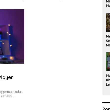
Me
kan di Pelindo
Diselesaikan Berdasarkan
Maks
Me
a
Data, Bukan Opini
M
Se
Me
Di
M
layer
Kh
Le
ng pemain tidak
 refleks…
Pop