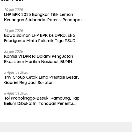
10 Juli 2026
LHP BPK 2025 Bongkar Titik Lemah
Keuangan Situbondo, Potensi Pendapatan
Belum Maksimal
13 Juli 2026
Bawa Salinan LHP BPK ke DPRD, Eko
Febriyanto Minta Polemik Tiga RSUD
Diselesaikan Berdasarkan Data, Bukan
Opini
25 Juli 2026
Komisi VI DPR RI Dalami Penguatan
Ekosistem Maritim Nasional, BUMN
Strategis Dikumpulkan di Pelindo
Surabaya
5 Agustus 2026
Triv Group Cetak Lima Prestasi Besar,
Gabriel Rey Jadi Sorotan
8 Agustus 2026
Tol Probolinggo-Besuki Rampung, Tapi
Belum Dibuka: Ini Tahapan Penentu
Operasional.