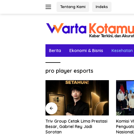
Langsung
Tentang Kami
Indeks
ke
konten
Berita
Ekonomi & Bisnis
Kesehatan
pro player esports
nggo-Besuki
Triv Group Cetak Lima Prestasi
Komisi V
pi Belum Dibuka:
Besar, Gabriel Rey Jadi
Penguata
 Penentu
Sorotan
Nasional