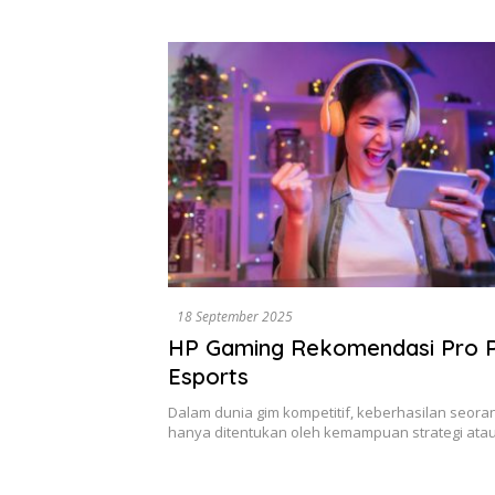
.
Dikumpul
Surabay
18 September 2025
HP Gaming Rekomendasi Pro P
Esports
Dalam dunia gim kompetitif, keberhasilan seora
hanya ditentukan oleh kemampuan strategi atau