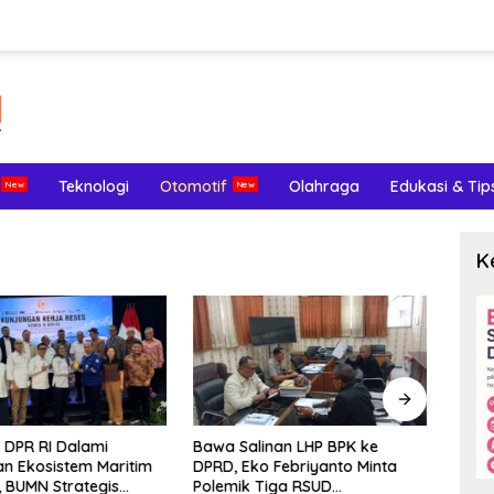
Teknologi
Otomotif
Olahraga
Edukasi & Tip
K
I DPR RI Dalami
Bawa Salinan LHP BPK ke
LHP B
n Ekosistem Maritim
DPRD, Eko Febriyanto Minta
Lema
, BUMN Strategis
Polemik Tiga RSUD
Pote