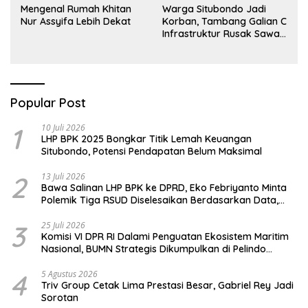
Mengenal Rumah Khitan
Warga Situbondo Jadi
Nur Assyifa Lebih Dekat
Korban, Tambang Galian C
Infrastruktur Rusak Sawah
Milik warga terdampak,
Air, dan Kesehatan warga
terimbas
Popular Post
1
10 Juli 2026
LHP BPK 2025 Bongkar Titik Lemah Keuangan
Situbondo, Potensi Pendapatan Belum Maksimal
2
13 Juli 2026
Bawa Salinan LHP BPK ke DPRD, Eko Febriyanto Minta
Polemik Tiga RSUD Diselesaikan Berdasarkan Data,
Bukan Opini
3
25 Juli 2026
Komisi VI DPR RI Dalami Penguatan Ekosistem Maritim
Nasional, BUMN Strategis Dikumpulkan di Pelindo
Surabaya
4
5 Agustus 2026
Triv Group Cetak Lima Prestasi Besar, Gabriel Rey Jadi
Sorotan