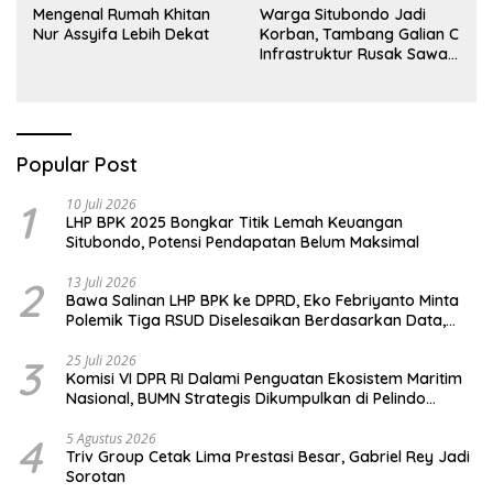
Mengenal Rumah Khitan
Warga Situbondo Jadi
Nur Assyifa Lebih Dekat
Korban, Tambang Galian C
Infrastruktur Rusak Sawah
Milik warga terdampak,
Air, dan Kesehatan warga
terimbas
Popular Post
1
10 Juli 2026
LHP BPK 2025 Bongkar Titik Lemah Keuangan
Situbondo, Potensi Pendapatan Belum Maksimal
2
13 Juli 2026
Bawa Salinan LHP BPK ke DPRD, Eko Febriyanto Minta
Polemik Tiga RSUD Diselesaikan Berdasarkan Data,
Bukan Opini
3
25 Juli 2026
Komisi VI DPR RI Dalami Penguatan Ekosistem Maritim
Nasional, BUMN Strategis Dikumpulkan di Pelindo
Surabaya
4
5 Agustus 2026
Triv Group Cetak Lima Prestasi Besar, Gabriel Rey Jadi
Sorotan