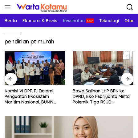
Langsung
ke
konten
Berita
Ekonomi & Bisnis
Kesehatan
Teknologi
Otomo
pendirian pt murah
Komisi VI DPR RI Dalami
Bawa Salinan LHP BPK ke
Penguatan Ekosistem
DPRD, Eko Febriyanto Minta
Maritim Nasional, BUMN
Polemik Tiga RSUD
Strategis Dikumpulkan di
Diselesaikan Berdasarkan
Pelindo Surabaya
Data, Bukan Opini