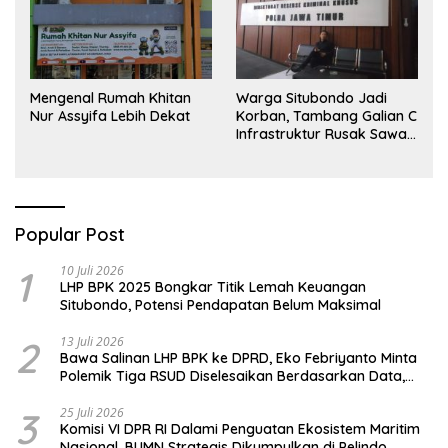
Mengenal Rumah Khitan
Warga Situbondo Jadi
Nur Assyifa Lebih Dekat
Korban, Tambang Galian C
Infrastruktur Rusak Sawah
Milik warga terdampak,
Air, dan Kesehatan warga
terimbas
Popular Post
1
10 Juli 2026
LHP BPK 2025 Bongkar Titik Lemah Keuangan
Situbondo, Potensi Pendapatan Belum Maksimal
2
13 Juli 2026
Bawa Salinan LHP BPK ke DPRD, Eko Febriyanto Minta
Polemik Tiga RSUD Diselesaikan Berdasarkan Data,
Bukan Opini
3
25 Juli 2026
Komisi VI DPR RI Dalami Penguatan Ekosistem Maritim
Nasional, BUMN Strategis Dikumpulkan di Pelindo