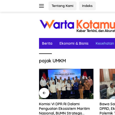
Langsung
Tentang Kami
Indeks
ke
konten
Berita
Ekonomi & Bisnis
Kesehatan
pajak UMKM
etak Lima Prestasi
Komisi VI DPR RI Dalami
Bawa Sal
el Rey Jadi
Penguatan Ekosistem Maritim
DPRD, Ek
Nasional, BUMN Strategis
Polemik 