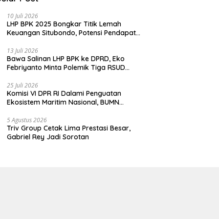
10 Juli 2026
LHP BPK 2025 Bongkar Titik Lemah
Keuangan Situbondo, Potensi Pendapatan
Belum Maksimal
13 Juli 2026
Bawa Salinan LHP BPK ke DPRD, Eko
Febriyanto Minta Polemik Tiga RSUD
Diselesaikan Berdasarkan Data, Bukan
Opini
25 Juli 2026
Komisi VI DPR RI Dalami Penguatan
Ekosistem Maritim Nasional, BUMN
Strategis Dikumpulkan di Pelindo
Surabaya
5 Agustus 2026
Triv Group Cetak Lima Prestasi Besar,
Gabriel Rey Jadi Sorotan