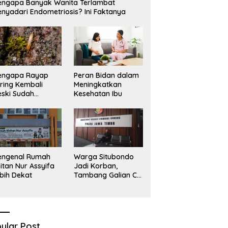
ngapa Banyak Wanita Terlambat
Sekadar Narasi.
D
nyadari Endometriosis? Ini Faktanya
engapa Rayap
Peran Bidan dalam
ring Kembali
Meningkatkan
ski Sudah
Kesehatan Ibu
basmi?
engenal Rumah
Warga Situbondo
itan Nur Assyifa
Jadi Korban,
bih Dekat
Tambang Galian C
Infrastruktur Rusak
Sawah Milik warga
terdampak, Air, dan
Kesehatan warga
terimbas
ular Post