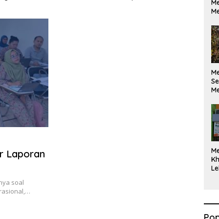
Me
ikan Berdasarkan
Maksimal
Me
kan Opini
M
Se
Me
Di
M
r Laporan
Kh
Le
nya soal
rasional,…
Pop