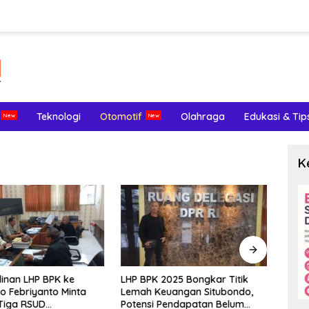
Teknologi
Otomotif
Olahraga
Edukasi & Tip
K
inan LHP BPK ke
LHP BPK 2025 Bongkar Titik
Meng
o Febriyanto Minta
Lemah Keuangan Situbondo,
Terl
Tiga RSUD
Potensi Pendapatan Belum
Endom