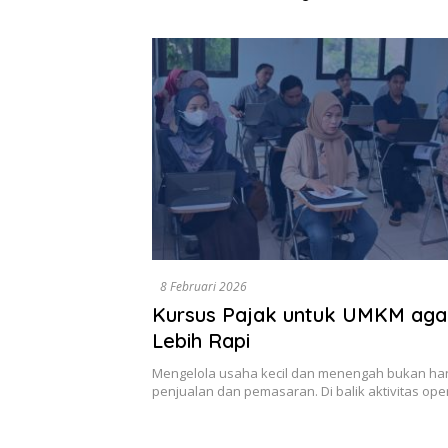
Dikumpulkan di Pelindo
Diselesa
Surabaya
Data, Bu
8 Februari 2026
Kursus Pajak untuk UMKM aga
Lebih Rapi
Mengelola usaha kecil dan menengah bukan ha
penjualan dan pemasaran. Di balik aktivitas ope