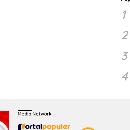
1
2
3
4
Media Network