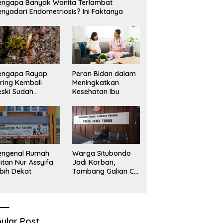
ngapa Banyak Wanita Terlambat
Sekadar Narasi.
D
nyadari Endometriosis? Ini Faktanya
engapa Rayap
Peran Bidan dalam
ring Kembali
Meningkatkan
ski Sudah
Kesehatan Ibu
basmi?
engenal Rumah
Warga Situbondo
itan Nur Assyifa
Jadi Korban,
bih Dekat
Tambang Galian C
Infrastruktur Rusak
Sawah Milik warga
terdampak, Air, dan
Kesehatan warga
terimbas
ular Post