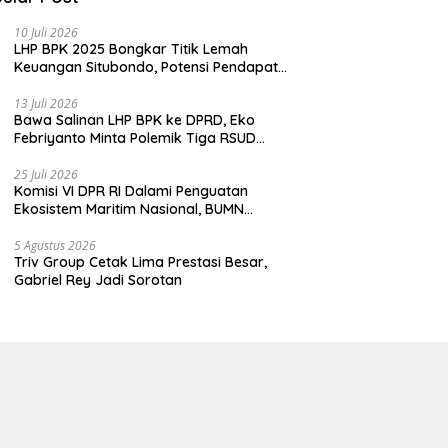
10 Juli 2026
LHP BPK 2025 Bongkar Titik Lemah
Keuangan Situbondo, Potensi Pendapatan
Belum Maksimal
13 Juli 2026
Bawa Salinan LHP BPK ke DPRD, Eko
Febriyanto Minta Polemik Tiga RSUD
Diselesaikan Berdasarkan Data, Bukan
Opini
25 Juli 2026
Komisi VI DPR RI Dalami Penguatan
Ekosistem Maritim Nasional, BUMN
Strategis Dikumpulkan di Pelindo
Surabaya
5 Agustus 2026
Triv Group Cetak Lima Prestasi Besar,
Gabriel Rey Jadi Sorotan