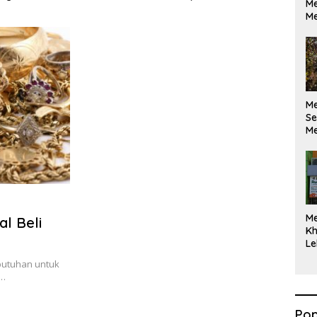
Me
ikan Berdasarkan
Maksimal
Me
kan Opini
M
Se
Me
Di
M
l Beli
Kh
Le
butuhan untuk
g…
Pop