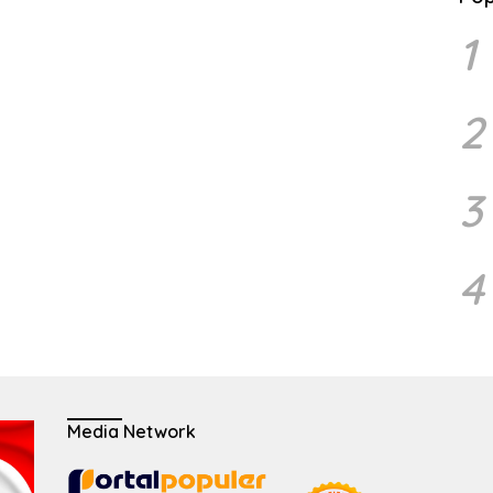
1
2
3
4
Media Network