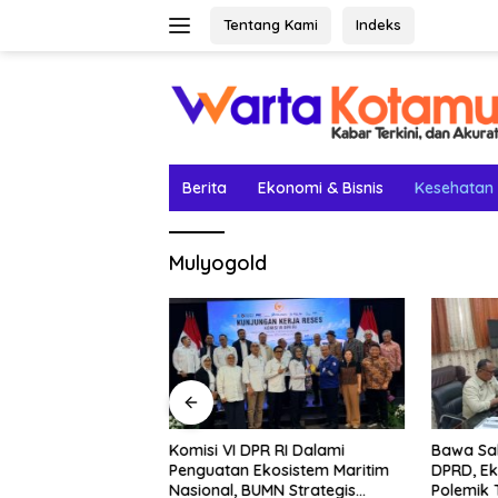
Langsung
Tentang Kami
Indeks
ke
konten
Berita
Ekonomi & Bisnis
Kesehatan
Mulyogold
etak Lima Prestasi
Komisi VI DPR RI Dalami
Bawa Sal
el Rey Jadi
Penguatan Ekosistem Maritim
DPRD, Ek
Nasional, BUMN Strategis
Polemik 