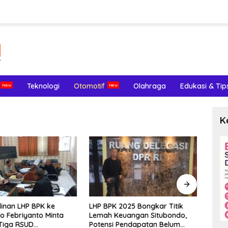
Teknologi
Otomotif
Olahraga
Edukasi & Tip
K
inan LHP BPK ke
LHP BPK 2025 Bongkar Titik
Meng
o Febriyanto Minta
Lemah Keuangan Situbondo,
Terl
Tiga RSUD
Potensi Pendapatan Belum
Endom