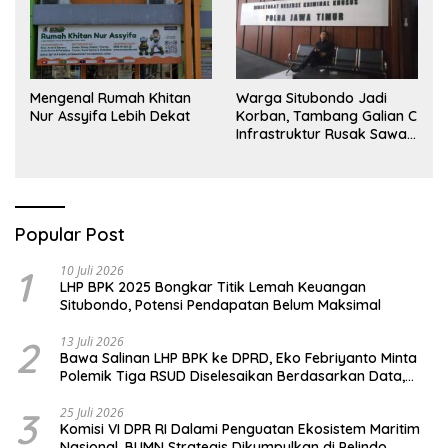
Mengenal Rumah Khitan
Warga Situbondo Jadi
Nur Assyifa Lebih Dekat
Korban, Tambang Galian C
Infrastruktur Rusak Sawah
Milik warga terdampak,
Air, dan Kesehatan warga
terimbas
Popular Post
1
10 Juli 2026
LHP BPK 2025 Bongkar Titik Lemah Keuangan
Situbondo, Potensi Pendapatan Belum Maksimal
2
13 Juli 2026
Bawa Salinan LHP BPK ke DPRD, Eko Febriyanto Minta
Polemik Tiga RSUD Diselesaikan Berdasarkan Data,
Bukan Opini
3
25 Juli 2026
Komisi VI DPR RI Dalami Penguatan Ekosistem Maritim
Nasional, BUMN Strategis Dikumpulkan di Pelindo