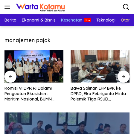
Langsung
ke
konten
Berita
Ekonomi & Bisnis
Kesehatan
Teknologi
Otomo
manajemen pajak
Komisi VI DPR RI Dalami
Bawa Salinan LHP BPK ke
Penguatan Ekosistem
DPRD, Eko Febriyanto Minta
Maritim Nasional, BUMN
Polemik Tiga RSUD
Strategis Dikumpulkan di
Diselesaikan Berdasarkan
Pelindo Surabaya
Data, Bukan Opini