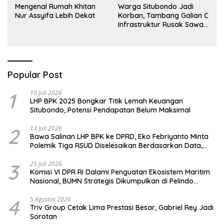
Mengenal Rumah Khitan
Warga Situbondo Jadi
Nur Assyifa Lebih Dekat
Korban, Tambang Galian C
Infrastruktur Rusak Sawah
Milik warga terdampak,
Air, dan Kesehatan warga
terimbas
Popular Post
1
10 Juli 2026
LHP BPK 2025 Bongkar Titik Lemah Keuangan
Situbondo, Potensi Pendapatan Belum Maksimal
2
13 Juli 2026
Bawa Salinan LHP BPK ke DPRD, Eko Febriyanto Minta
Polemik Tiga RSUD Diselesaikan Berdasarkan Data,
Bukan Opini
3
25 Juli 2026
Komisi VI DPR RI Dalami Penguatan Ekosistem Maritim
Nasional, BUMN Strategis Dikumpulkan di Pelindo
Surabaya
4
5 Agustus 2026
Triv Group Cetak Lima Prestasi Besar, Gabriel Rey Jadi
Sorotan