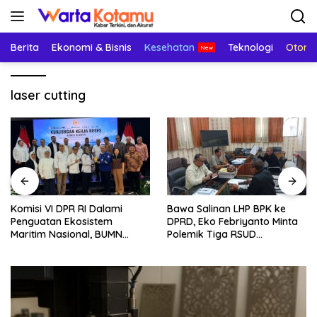
Langsung
ke
konten
Berita
Ekonomi & Bisnis
Kesehatan
Teknologi
Otomo
laser cutting
Komisi VI DPR RI Dalami
Bawa Salinan LHP BPK ke
Penguatan Ekosistem
DPRD, Eko Febriyanto Minta
Maritim Nasional, BUMN
Polemik Tiga RSUD
Strategis Dikumpulkan di
Diselesaikan Berdasarkan
Pelindo Surabaya
Data, Bukan Opini