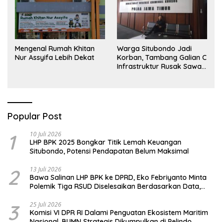
Mengenal Rumah Khitan
Warga Situbondo Jadi
Nur Assyifa Lebih Dekat
Korban, Tambang Galian C
Infrastruktur Rusak Sawah
Milik warga terdampak,
Air, dan Kesehatan warga
terimbas
Popular Post
1
10 Juli 2026
LHP BPK 2025 Bongkar Titik Lemah Keuangan
Situbondo, Potensi Pendapatan Belum Maksimal
2
13 Juli 2026
Bawa Salinan LHP BPK ke DPRD, Eko Febriyanto Minta
Polemik Tiga RSUD Diselesaikan Berdasarkan Data,
Bukan Opini
3
25 Juli 2026
Komisi VI DPR RI Dalami Penguatan Ekosistem Maritim
Nasional, BUMN Strategis Dikumpulkan di Pelindo