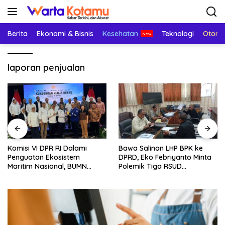
Langsung
ke
konten
Berita
Ekonomi & Bisnis
Kesehatan
Teknologi
Otomo
laporan penjualan
Komisi VI DPR RI Dalami
Bawa Salinan LHP BPK ke
Penguatan Ekosistem
DPRD, Eko Febriyanto Minta
Maritim Nasional, BUMN
Polemik Tiga RSUD
Strategis Dikumpulkan di
Diselesaikan Berdasarkan
Pelindo Surabaya
Data, Bukan Opini