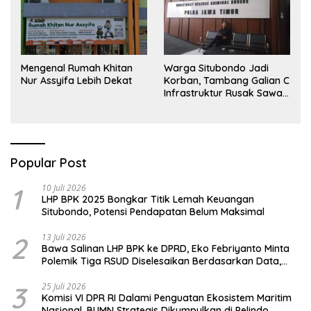
Mengenal Rumah Khitan
Warga Situbondo Jadi
Nur Assyifa Lebih Dekat
Korban, Tambang Galian C
Infrastruktur Rusak Sawah
Milik warga terdampak,
Air, dan Kesehatan warga
terimbas
Popular Post
1
10 Juli 2026
LHP BPK 2025 Bongkar Titik Lemah Keuangan
Situbondo, Potensi Pendapatan Belum Maksimal
2
13 Juli 2026
Bawa Salinan LHP BPK ke DPRD, Eko Febriyanto Minta
Polemik Tiga RSUD Diselesaikan Berdasarkan Data,
Bukan Opini
3
25 Juli 2026
Komisi VI DPR RI Dalami Penguatan Ekosistem Maritim
Nasional, BUMN Strategis Dikumpulkan di Pelindo