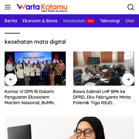
Langsung
ke
konten
Berita
Ekonomi & Bisnis
Kesehatan
Teknologi
Otomo
kesehatan mata digital
Komisi VI DPR RI Dalami
Bawa Salinan LHP BPK ke
Penguatan Ekosistem
DPRD, Eko Febriyanto Minta
Maritim Nasional, BUMN
Polemik Tiga RSUD
Strategis Dikumpulkan di
Diselesaikan Berdasarkan
Pelindo Surabaya
Data, Bukan Opini