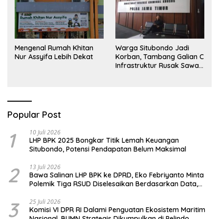
Mengenal Rumah Khitan
Warga Situbondo Jadi
Nur Assyifa Lebih Dekat
Korban, Tambang Galian C
Infrastruktur Rusak Sawah
Milik warga terdampak,
Air, dan Kesehatan warga
terimbas
Popular Post
1
10 Juli 2026
LHP BPK 2025 Bongkar Titik Lemah Keuangan
Situbondo, Potensi Pendapatan Belum Maksimal
2
13 Juli 2026
Bawa Salinan LHP BPK ke DPRD, Eko Febriyanto Minta
Polemik Tiga RSUD Diselesaikan Berdasarkan Data,
Bukan Opini
3
25 Juli 2026
Komisi VI DPR RI Dalami Penguatan Ekosistem Maritim
Nasional, BUMN Strategis Dikumpulkan di Pelindo