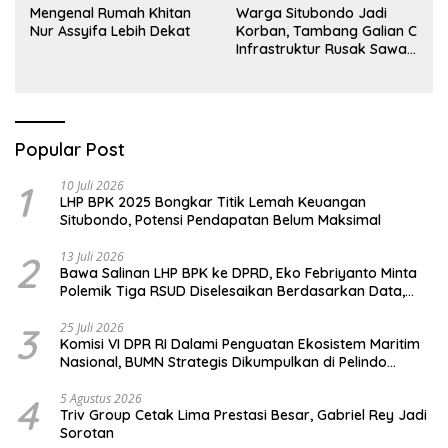
Mengenal Rumah Khitan
Warga Situbondo Jadi
Nur Assyifa Lebih Dekat
Korban, Tambang Galian C
Infrastruktur Rusak Sawah
Milik warga terdampak,
Air, dan Kesehatan warga
terimbas
Popular Post
1
10 Juli 2026
LHP BPK 2025 Bongkar Titik Lemah Keuangan
Situbondo, Potensi Pendapatan Belum Maksimal
2
13 Juli 2026
Bawa Salinan LHP BPK ke DPRD, Eko Febriyanto Minta
Polemik Tiga RSUD Diselesaikan Berdasarkan Data,
Bukan Opini
3
25 Juli 2026
Komisi VI DPR RI Dalami Penguatan Ekosistem Maritim
Nasional, BUMN Strategis Dikumpulkan di Pelindo
Surabaya
4
5 Agustus 2026
Triv Group Cetak Lima Prestasi Besar, Gabriel Rey Jadi
Sorotan