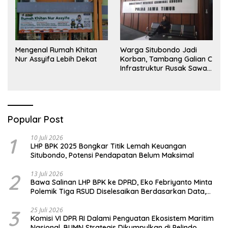
Mengenal Rumah Khitan
Warga Situbondo Jadi
Nur Assyifa Lebih Dekat
Korban, Tambang Galian C
Infrastruktur Rusak Sawah
Milik warga terdampak,
Air, dan Kesehatan warga
terimbas
Popular Post
1
10 Juli 2026
LHP BPK 2025 Bongkar Titik Lemah Keuangan
Situbondo, Potensi Pendapatan Belum Maksimal
2
13 Juli 2026
Bawa Salinan LHP BPK ke DPRD, Eko Febriyanto Minta
Polemik Tiga RSUD Diselesaikan Berdasarkan Data,
Bukan Opini
3
25 Juli 2026
Komisi VI DPR RI Dalami Penguatan Ekosistem Maritim
Nasional, BUMN Strategis Dikumpulkan di Pelindo