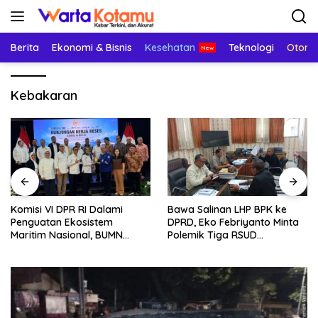
Langsung
ke
konten
Berita
Ekonomi & Bisnis
Kesehatan
Teknologi
Otomo
Kebakaran
Komisi VI DPR RI Dalami
Bawa Salinan LHP BPK ke
Penguatan Ekosistem
DPRD, Eko Febriyanto Minta
Maritim Nasional, BUMN
Polemik Tiga RSUD
Strategis Dikumpulkan di
Diselesaikan Berdasarkan
Pelindo Surabaya
Data, Bukan Opini