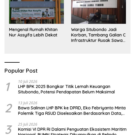
Mengenal Rumah Khitan
Warga Situbondo Jadi
Nur Assyifa Lebih Dekat
Korban, Tambang Galian C
Infrastruktur Rusak Sawah
Milik warga terdampak,
Air, dan Kesehatan warga
terimbas
Popular Post
1
10 Juli 2026
LHP BPK 2025 Bongkar Titik Lemah Keuangan
Situbondo, Potensi Pendapatan Belum Maksimal
2
13 Juli 2026
Bawa Salinan LHP BPK ke DPRD, Eko Febriyanto Minta
Polemik Tiga RSUD Diselesaikan Berdasarkan Data,
Bukan Opini
3
25 Juli 2026
Komisi VI DPR RI Dalami Penguatan Ekosistem Maritim
Nasional, BUMN Strategis Dikumpulkan di Pelindo