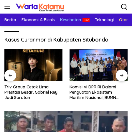
Langsung
ke
konten
Berita
Ekonomi & Bisnis
Kesehatan
Teknologi
Otomo
Kasus Curanmor di Kabupaten Situbondo
Triv Group Cetak Lima
Komisi VI DPR RI Dalami
Prestasi Besar, Gabriel Rey
Penguatan Ekosistem
Jadi Sorotan
Maritim Nasional, BUMN
Strategis Dikumpulkan di
Pelindo Surabaya