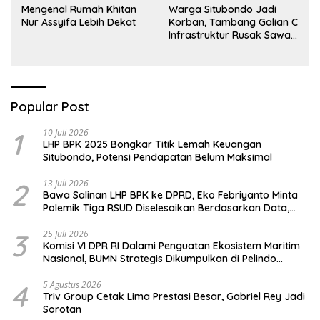
Mengenal Rumah Khitan
Warga Situbondo Jadi
Nur Assyifa Lebih Dekat
Korban, Tambang Galian C
Infrastruktur Rusak Sawah
Milik warga terdampak,
Air, dan Kesehatan warga
terimbas
Popular Post
1
10 Juli 2026
LHP BPK 2025 Bongkar Titik Lemah Keuangan
Situbondo, Potensi Pendapatan Belum Maksimal
2
13 Juli 2026
Bawa Salinan LHP BPK ke DPRD, Eko Febriyanto Minta
Polemik Tiga RSUD Diselesaikan Berdasarkan Data,
Bukan Opini
3
25 Juli 2026
Komisi VI DPR RI Dalami Penguatan Ekosistem Maritim
Nasional, BUMN Strategis Dikumpulkan di Pelindo
Surabaya
4
5 Agustus 2026
Triv Group Cetak Lima Prestasi Besar, Gabriel Rey Jadi
Sorotan