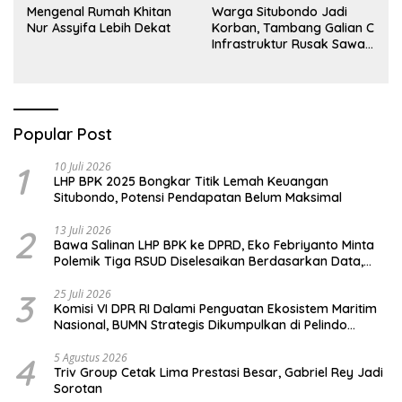
Mengenal Rumah Khitan
Warga Situbondo Jadi
Nur Assyifa Lebih Dekat
Korban, Tambang Galian C
Infrastruktur Rusak Sawah
Milik warga terdampak,
Air, dan Kesehatan warga
terimbas
Popular Post
1
10 Juli 2026
LHP BPK 2025 Bongkar Titik Lemah Keuangan
Situbondo, Potensi Pendapatan Belum Maksimal
2
13 Juli 2026
Bawa Salinan LHP BPK ke DPRD, Eko Febriyanto Minta
Polemik Tiga RSUD Diselesaikan Berdasarkan Data,
Bukan Opini
3
25 Juli 2026
Komisi VI DPR RI Dalami Penguatan Ekosistem Maritim
Nasional, BUMN Strategis Dikumpulkan di Pelindo
Surabaya
4
5 Agustus 2026
Triv Group Cetak Lima Prestasi Besar, Gabriel Rey Jadi
Sorotan