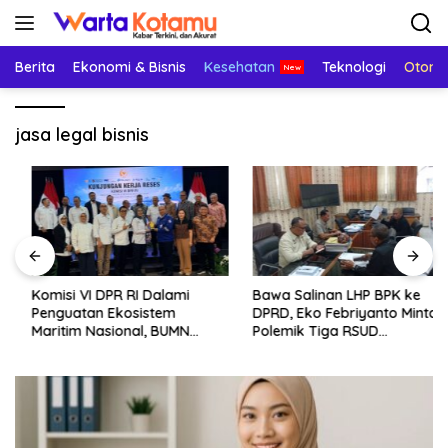
Langsung
ke
konten
Berita
Ekonomi & Bisnis
Kesehatan
Teknologi
Otomo
jasa legal bisnis
Komisi VI DPR RI Dalami
Bawa Salinan LHP BPK ke
Penguatan Ekosistem
DPRD, Eko Febriyanto Minta
Maritim Nasional, BUMN
Polemik Tiga RSUD
Strategis Dikumpulkan di
Diselesaikan Berdasarkan
Pelindo Surabaya
Data, Bukan Opini