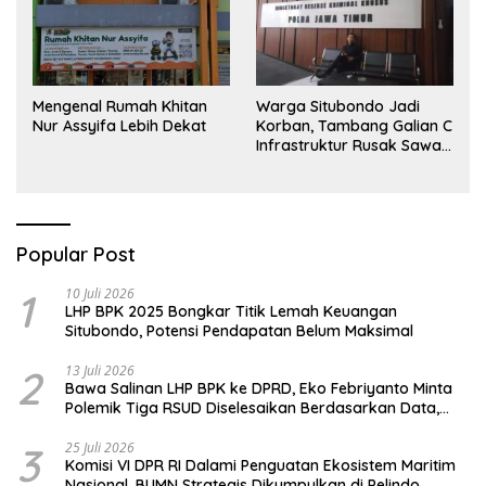
Mengenal Rumah Khitan
Warga Situbondo Jadi
Nur Assyifa Lebih Dekat
Korban, Tambang Galian C
Infrastruktur Rusak Sawah
Milik warga terdampak,
Air, dan Kesehatan warga
terimbas
Popular Post
1
10 Juli 2026
LHP BPK 2025 Bongkar Titik Lemah Keuangan
Situbondo, Potensi Pendapatan Belum Maksimal
2
13 Juli 2026
Bawa Salinan LHP BPK ke DPRD, Eko Febriyanto Minta
Polemik Tiga RSUD Diselesaikan Berdasarkan Data,
Bukan Opini
3
25 Juli 2026
Komisi VI DPR RI Dalami Penguatan Ekosistem Maritim
Nasional, BUMN Strategis Dikumpulkan di Pelindo