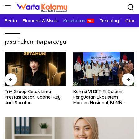
Langsung
ke
konten
Berita
Ekonomi & Bisnis
Kesehatan
Teknologi
Otomo
jasa hukum terpercaya
Triv Group Cetak Lima
Komisi VI DPR RI Dalami
Prestasi Besar, Gabriel Rey
Penguatan Ekosistem
Jadi Sorotan
Maritim Nasional, BUMN
Strategis Dikumpulkan di
Pelindo Surabaya