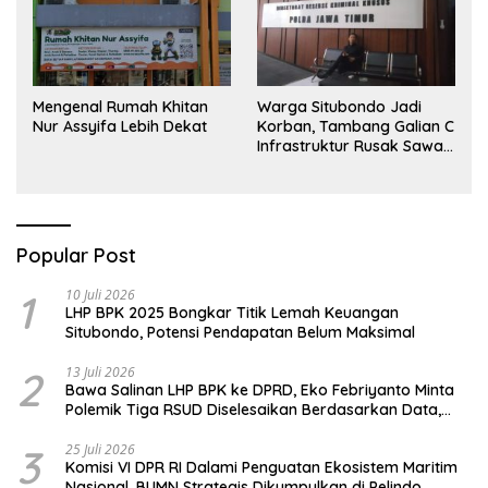
Mengenal Rumah Khitan
Warga Situbondo Jadi
Nur Assyifa Lebih Dekat
Korban, Tambang Galian C
Infrastruktur Rusak Sawah
Milik warga terdampak,
Air, dan Kesehatan warga
terimbas
Popular Post
1
10 Juli 2026
LHP BPK 2025 Bongkar Titik Lemah Keuangan
Situbondo, Potensi Pendapatan Belum Maksimal
2
13 Juli 2026
Bawa Salinan LHP BPK ke DPRD, Eko Febriyanto Minta
Polemik Tiga RSUD Diselesaikan Berdasarkan Data,
Bukan Opini
3
25 Juli 2026
Komisi VI DPR RI Dalami Penguatan Ekosistem Maritim
Nasional, BUMN Strategis Dikumpulkan di Pelindo