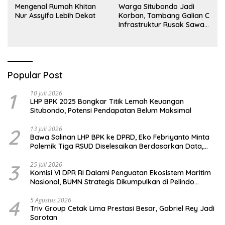
Mengenal Rumah Khitan
Warga Situbondo Jadi
Nur Assyifa Lebih Dekat
Korban, Tambang Galian C
Infrastruktur Rusak Sawah
Milik warga terdampak,
Air, dan Kesehatan warga
terimbas
Popular Post
1
10 Juli 2026
LHP BPK 2025 Bongkar Titik Lemah Keuangan
Situbondo, Potensi Pendapatan Belum Maksimal
2
13 Juli 2026
Bawa Salinan LHP BPK ke DPRD, Eko Febriyanto Minta
Polemik Tiga RSUD Diselesaikan Berdasarkan Data,
Bukan Opini
3
25 Juli 2026
Komisi VI DPR RI Dalami Penguatan Ekosistem Maritim
Nasional, BUMN Strategis Dikumpulkan di Pelindo
Surabaya
4
5 Agustus 2026
Triv Group Cetak Lima Prestasi Besar, Gabriel Rey Jadi
Sorotan