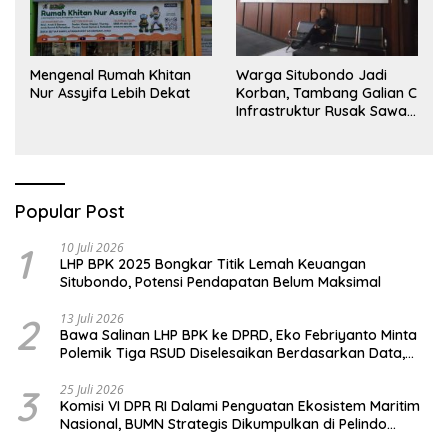
Mengenal Rumah Khitan
Warga Situbondo Jadi
Nur Assyifa Lebih Dekat
Korban, Tambang Galian C
Infrastruktur Rusak Sawah
Milik warga terdampak,
Air, dan Kesehatan warga
terimbas
Popular Post
1
10 Juli 2026
LHP BPK 2025 Bongkar Titik Lemah Keuangan
Situbondo, Potensi Pendapatan Belum Maksimal
2
13 Juli 2026
Bawa Salinan LHP BPK ke DPRD, Eko Febriyanto Minta
Polemik Tiga RSUD Diselesaikan Berdasarkan Data,
Bukan Opini
3
25 Juli 2026
Komisi VI DPR RI Dalami Penguatan Ekosistem Maritim
Nasional, BUMN Strategis Dikumpulkan di Pelindo
Surabaya