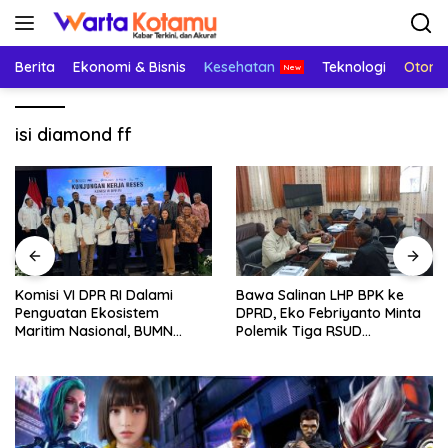
Langsung
ke
konten
Berita
Ekonomi & Bisnis
Kesehatan
Teknologi
Otomo
isi diamond ff
Komisi VI DPR RI Dalami
Bawa Salinan LHP BPK ke
Penguatan Ekosistem
DPRD, Eko Febriyanto Minta
Maritim Nasional, BUMN
Polemik Tiga RSUD
Strategis Dikumpulkan di
Diselesaikan Berdasarkan
Pelindo Surabaya
Data, Bukan Opini