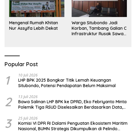
Mengenal Rumah Khitan
Warga Situbondo Jadi
Nur Assyifa Lebih Dekat
Korban, Tambang Galian C
Infrastruktur Rusak Sawah
Milik warga terdampak,
Air, dan Kesehatan warga
terimbas
Popular Post
1
10 Juli 2026
LHP BPK 2025 Bongkar Titik Lemah Keuangan
Situbondo, Potensi Pendapatan Belum Maksimal
2
13 Juli 2026
Bawa Salinan LHP BPK ke DPRD, Eko Febriyanto Minta
Polemik Tiga RSUD Diselesaikan Berdasarkan Data,
Bukan Opini
3
25 Juli 2026
Komisi VI DPR RI Dalami Penguatan Ekosistem Maritim
Nasional, BUMN Strategis Dikumpulkan di Pelindo
Surabaya