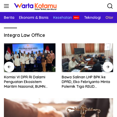
Langsung
ke
konten
Berita
Ekonomi & Bisnis
Kesehatan
Teknologi
Otomo
Integra Law Office
Komisi VI DPR RI Dalami
Bawa Salinan LHP BPK ke
Penguatan Ekosistem
DPRD, Eko Febriyanto Minta
Maritim Nasional, BUMN
Polemik Tiga RSUD
Strategis Dikumpulkan di
Diselesaikan Berdasarkan
Pelindo Surabaya
Data, Bukan Opini