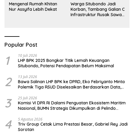
Mengenal Rumah Khitan
Warga Situbondo Jadi
Nur Assyifa Lebih Dekat
Korban, Tambang Galian C
Infrastruktur Rusak Sawah
Milik warga terdampak,
Air, dan Kesehatan warga
terimbas
Popular Post
1
10 Juli 2026
LHP BPK 2025 Bongkar Titik Lemah Keuangan
Situbondo, Potensi Pendapatan Belum Maksimal
2
13 Juli 2026
Bawa Salinan LHP BPK ke DPRD, Eko Febriyanto Minta
Polemik Tiga RSUD Diselesaikan Berdasarkan Data,
Bukan Opini
3
25 Juli 2026
Komisi VI DPR RI Dalami Penguatan Ekosistem Maritim
Nasional, BUMN Strategis Dikumpulkan di Pelindo
Surabaya
4
5 Agustus 2026
Triv Group Cetak Lima Prestasi Besar, Gabriel Rey Jadi
Sorotan