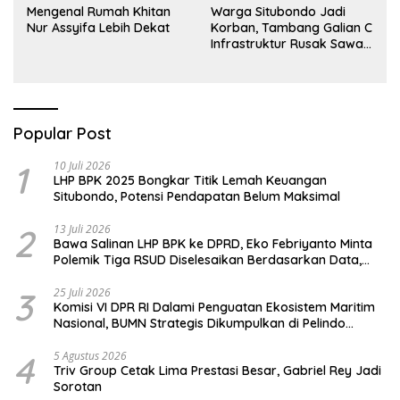
Mengenal Rumah Khitan
Warga Situbondo Jadi
Nur Assyifa Lebih Dekat
Korban, Tambang Galian C
Infrastruktur Rusak Sawah
Milik warga terdampak,
Air, dan Kesehatan warga
terimbas
Popular Post
1
10 Juli 2026
LHP BPK 2025 Bongkar Titik Lemah Keuangan
Situbondo, Potensi Pendapatan Belum Maksimal
2
13 Juli 2026
Bawa Salinan LHP BPK ke DPRD, Eko Febriyanto Minta
Polemik Tiga RSUD Diselesaikan Berdasarkan Data,
Bukan Opini
3
25 Juli 2026
Komisi VI DPR RI Dalami Penguatan Ekosistem Maritim
Nasional, BUMN Strategis Dikumpulkan di Pelindo
Surabaya
4
5 Agustus 2026
Triv Group Cetak Lima Prestasi Besar, Gabriel Rey Jadi
Sorotan