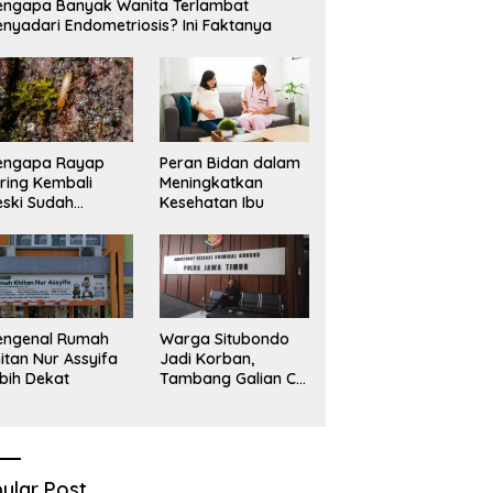
ngapa Banyak Wanita Terlambat
nyadari Endometriosis? Ini Faktanya
engapa Rayap
Peran Bidan dalam
ring Kembali
Meningkatkan
ski Sudah
Kesehatan Ibu
basmi?
engenal Rumah
Warga Situbondo
itan Nur Assyifa
Jadi Korban,
bih Dekat
Tambang Galian C
Infrastruktur Rusak
Sawah Milik warga
terdampak, Air, dan
Kesehatan warga
terimbas
ular Post