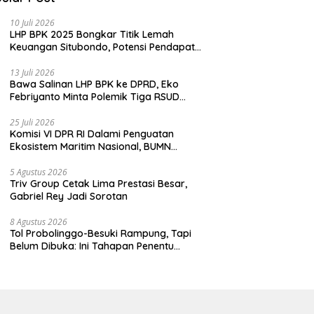
10 Juli 2026
LHP BPK 2025 Bongkar Titik Lemah
Keuangan Situbondo, Potensi Pendapatan
Belum Maksimal
13 Juli 2026
Bawa Salinan LHP BPK ke DPRD, Eko
Febriyanto Minta Polemik Tiga RSUD
Diselesaikan Berdasarkan Data, Bukan
Opini
25 Juli 2026
Komisi VI DPR RI Dalami Penguatan
Ekosistem Maritim Nasional, BUMN
Strategis Dikumpulkan di Pelindo
Surabaya
5 Agustus 2026
Triv Group Cetak Lima Prestasi Besar,
Gabriel Rey Jadi Sorotan
8 Agustus 2026
Tol Probolinggo-Besuki Rampung, Tapi
Belum Dibuka: Ini Tahapan Penentu
Operasional.