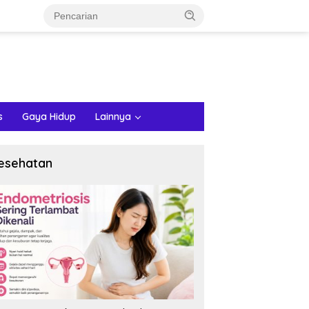
s
Gaya Hidup
Lainnya
esehatan