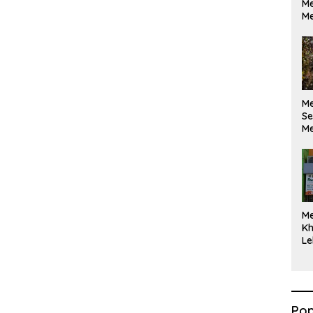
Me
Me
M
Se
Me
Di
M
Kh
Le
Pop