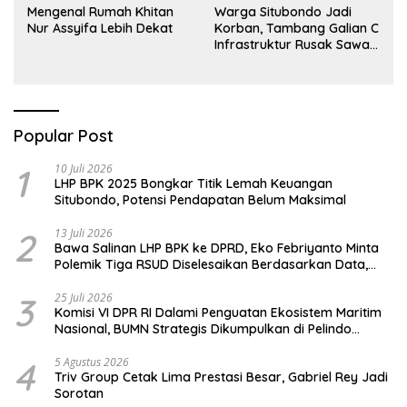
Mengenal Rumah Khitan
Warga Situbondo Jadi
Nur Assyifa Lebih Dekat
Korban, Tambang Galian C
Infrastruktur Rusak Sawah
Milik warga terdampak,
Air, dan Kesehatan warga
terimbas
Popular Post
1
10 Juli 2026
LHP BPK 2025 Bongkar Titik Lemah Keuangan
Situbondo, Potensi Pendapatan Belum Maksimal
2
13 Juli 2026
Bawa Salinan LHP BPK ke DPRD, Eko Febriyanto Minta
Polemik Tiga RSUD Diselesaikan Berdasarkan Data,
Bukan Opini
3
25 Juli 2026
Komisi VI DPR RI Dalami Penguatan Ekosistem Maritim
Nasional, BUMN Strategis Dikumpulkan di Pelindo
Surabaya
4
5 Agustus 2026
Triv Group Cetak Lima Prestasi Besar, Gabriel Rey Jadi
Sorotan