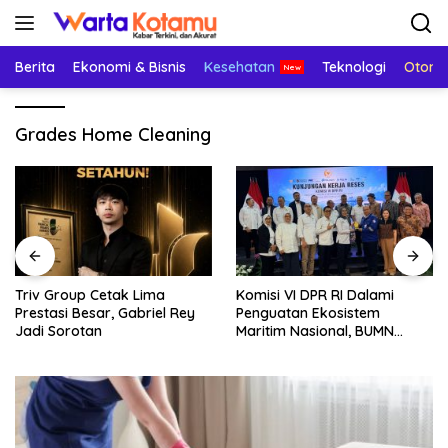
Langsung
ke
konten
Berita
Ekonomi & Bisnis
Kesehatan
Teknologi
Otomo
Grades Home Cleaning
Triv Group Cetak Lima
Komisi VI DPR RI Dalami
Prestasi Besar, Gabriel Rey
Penguatan Ekosistem
Jadi Sorotan
Maritim Nasional, BUMN
Strategis Dikumpulkan di
Pelindo Surabaya