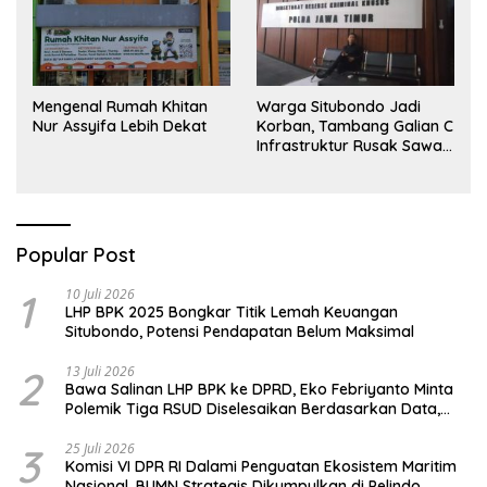
Mengenal Rumah Khitan
Warga Situbondo Jadi
Nur Assyifa Lebih Dekat
Korban, Tambang Galian C
Infrastruktur Rusak Sawah
Milik warga terdampak,
Air, dan Kesehatan warga
terimbas
Popular Post
1
10 Juli 2026
LHP BPK 2025 Bongkar Titik Lemah Keuangan
Situbondo, Potensi Pendapatan Belum Maksimal
2
13 Juli 2026
Bawa Salinan LHP BPK ke DPRD, Eko Febriyanto Minta
Polemik Tiga RSUD Diselesaikan Berdasarkan Data,
Bukan Opini
3
25 Juli 2026
Komisi VI DPR RI Dalami Penguatan Ekosistem Maritim
Nasional, BUMN Strategis Dikumpulkan di Pelindo