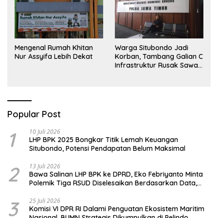
Mengenal Rumah Khitan
Warga Situbondo Jadi
Nur Assyifa Lebih Dekat
Korban, Tambang Galian C
Infrastruktur Rusak Sawah
Milik warga terdampak,
Air, dan Kesehatan warga
terimbas
Popular Post
1
10 Juli 2026
LHP BPK 2025 Bongkar Titik Lemah Keuangan
Situbondo, Potensi Pendapatan Belum Maksimal
2
13 Juli 2026
Bawa Salinan LHP BPK ke DPRD, Eko Febriyanto Minta
Polemik Tiga RSUD Diselesaikan Berdasarkan Data,
Bukan Opini
3
25 Juli 2026
Komisi VI DPR RI Dalami Penguatan Ekosistem Maritim
Nasional, BUMN Strategis Dikumpulkan di Pelindo