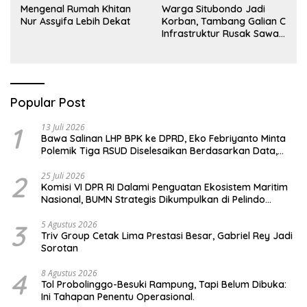
Mengenal Rumah Khitan
Warga Situbondo Jadi
Nur Assyifa Lebih Dekat
Korban, Tambang Galian C
Infrastruktur Rusak Sawah
Milik warga terdampak,
Air, dan Kesehatan warga
terimbas
Popular Post
1
13 Juli 2026
Bawa Salinan LHP BPK ke DPRD, Eko Febriyanto Minta
Polemik Tiga RSUD Diselesaikan Berdasarkan Data,
Bukan Opini
2
25 Juli 2026
Komisi VI DPR RI Dalami Penguatan Ekosistem Maritim
Nasional, BUMN Strategis Dikumpulkan di Pelindo
Surabaya
3
5 Agustus 2026
Triv Group Cetak Lima Prestasi Besar, Gabriel Rey Jadi
Sorotan
4
8 Agustus 2026
Tol Probolinggo-Besuki Rampung, Tapi Belum Dibuka:
Ini Tahapan Penentu Operasional.