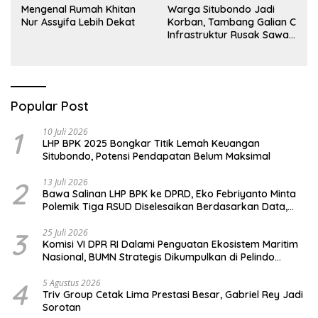
Mengenal Rumah Khitan
Warga Situbondo Jadi
Nur Assyifa Lebih Dekat
Korban, Tambang Galian C
Infrastruktur Rusak Sawah
Milik warga terdampak,
Air, dan Kesehatan warga
terimbas
Popular Post
1
10 Juli 2026
LHP BPK 2025 Bongkar Titik Lemah Keuangan
Situbondo, Potensi Pendapatan Belum Maksimal
2
13 Juli 2026
Bawa Salinan LHP BPK ke DPRD, Eko Febriyanto Minta
Polemik Tiga RSUD Diselesaikan Berdasarkan Data,
Bukan Opini
3
25 Juli 2026
Komisi VI DPR RI Dalami Penguatan Ekosistem Maritim
Nasional, BUMN Strategis Dikumpulkan di Pelindo
Surabaya
4
5 Agustus 2026
Triv Group Cetak Lima Prestasi Besar, Gabriel Rey Jadi
Sorotan