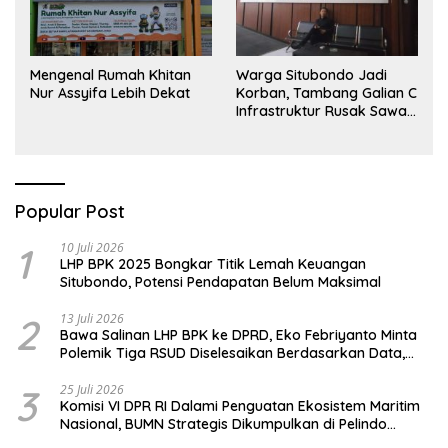
Mengenal Rumah Khitan
Warga Situbondo Jadi
Nur Assyifa Lebih Dekat
Korban, Tambang Galian C
Infrastruktur Rusak Sawah
Milik warga terdampak,
Air, dan Kesehatan warga
terimbas
Popular Post
1
10 Juli 2026
LHP BPK 2025 Bongkar Titik Lemah Keuangan
Situbondo, Potensi Pendapatan Belum Maksimal
2
13 Juli 2026
Bawa Salinan LHP BPK ke DPRD, Eko Febriyanto Minta
Polemik Tiga RSUD Diselesaikan Berdasarkan Data,
Bukan Opini
3
25 Juli 2026
Komisi VI DPR RI Dalami Penguatan Ekosistem Maritim
Nasional, BUMN Strategis Dikumpulkan di Pelindo
Surabaya