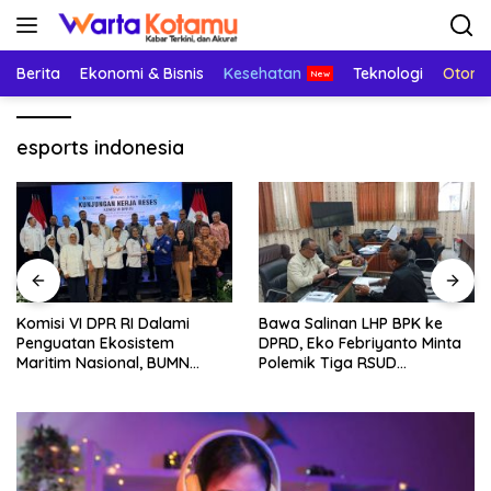
Langsung
ke
konten
Berita
Ekonomi & Bisnis
Kesehatan
Teknologi
Otomo
esports indonesia
Komisi VI DPR RI Dalami
Bawa Salinan LHP BPK ke
Penguatan Ekosistem
DPRD, Eko Febriyanto Minta
Maritim Nasional, BUMN
Polemik Tiga RSUD
Strategis Dikumpulkan di
Diselesaikan Berdasarkan
Pelindo Surabaya
Data, Bukan Opini