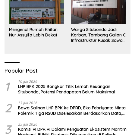
Mengenal Rumah Khitan
Warga Situbondo Jadi
Nur Assyifa Lebih Dekat
Korban, Tambang Galian C
Infrastruktur Rusak Sawah
Milik warga terdampak,
Air, dan Kesehatan warga
terimbas
Popular Post
1
10 Juli 2026
LHP BPK 2025 Bongkar Titik Lemah Keuangan
Situbondo, Potensi Pendapatan Belum Maksimal
2
13 Juli 2026
Bawa Salinan LHP BPK ke DPRD, Eko Febriyanto Minta
Polemik Tiga RSUD Diselesaikan Berdasarkan Data,
Bukan Opini
3
25 Juli 2026
Komisi VI DPR RI Dalami Penguatan Ekosistem Maritim
Nasional, BUMN Strategis Dikumpulkan di Pelindo