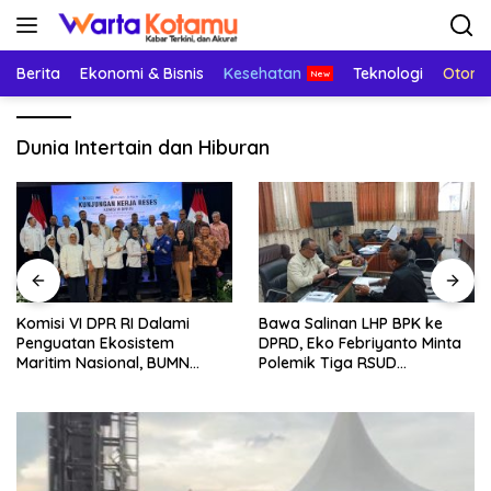
Langsung
ke
konten
Berita
Ekonomi & Bisnis
Kesehatan
Teknologi
Otomo
Dunia Intertain dan Hiburan
Komisi VI DPR RI Dalami
Bawa Salinan LHP BPK ke
Penguatan Ekosistem
DPRD, Eko Febriyanto Minta
Maritim Nasional, BUMN
Polemik Tiga RSUD
Strategis Dikumpulkan di
Diselesaikan Berdasarkan
Pelindo Surabaya
Data, Bukan Opini