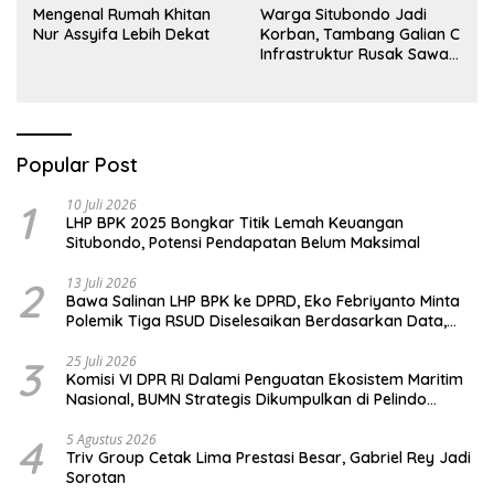
Mengenal Rumah Khitan
Warga Situbondo Jadi
Nur Assyifa Lebih Dekat
Korban, Tambang Galian C
Infrastruktur Rusak Sawah
Milik warga terdampak,
Air, dan Kesehatan warga
terimbas
Popular Post
1
10 Juli 2026
LHP BPK 2025 Bongkar Titik Lemah Keuangan
Situbondo, Potensi Pendapatan Belum Maksimal
2
13 Juli 2026
Bawa Salinan LHP BPK ke DPRD, Eko Febriyanto Minta
Polemik Tiga RSUD Diselesaikan Berdasarkan Data,
Bukan Opini
3
25 Juli 2026
Komisi VI DPR RI Dalami Penguatan Ekosistem Maritim
Nasional, BUMN Strategis Dikumpulkan di Pelindo
Surabaya
4
5 Agustus 2026
Triv Group Cetak Lima Prestasi Besar, Gabriel Rey Jadi
Sorotan