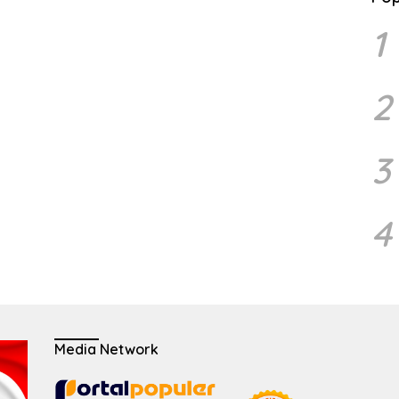
1
2
3
4
Media Network