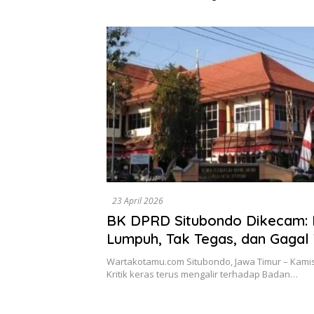
Dikumpulkan di Pelindo
Diselesa
Surabaya
Data, Bu
23 April 2026
BK DPRD Situbondo Dikecam: 
Lumpuh, Tak Tegas, dan Gagal 
Dugaan Etik Berat
Wartakotamu.com Situbondo, Jawa Timur – Kamis, 
Kritik keras terus mengalir terhadap Badan…