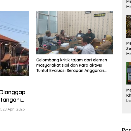
Me
ikan Berdasarkan
Maksimal
Me
kan Opini
M
Se
Me
Di
Gelombang kritik tajam dari elemen
masyarakat sipil dan Para aktivis
Tuntut Evaluasi Serapan Anggaran
Situbondo
M
Dianggap
Kh
Tangani
Le
23 April 2026.
Pop