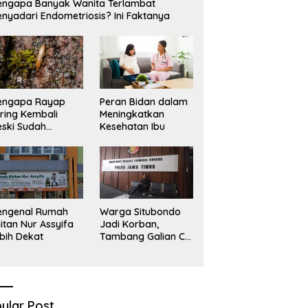
ngapa Banyak Wanita Terlambat
Sekadar Narasi.
D
nyadari Endometriosis? Ini Faktanya
engapa Rayap
Peran Bidan dalam
ring Kembali
Meningkatkan
ski Sudah
Kesehatan Ibu
basmi?
engenal Rumah
Warga Situbondo
itan Nur Assyifa
Jadi Korban,
bih Dekat
Tambang Galian C
Infrastruktur Rusak
Sawah Milik warga
terdampak, Air, dan
Kesehatan warga
terimbas
ular Post