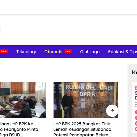
Teknologi
Otomotif
Olahraga
Edukasi & Tip
K
inan LHP BPK ke
LHP BPK 2025 Bongkar Titik
Meng
o Febriyanto Minta
Lemah Keuangan Situbondo,
Terl
Tiga RSUD
Potensi Pendapatan Belum
Endom