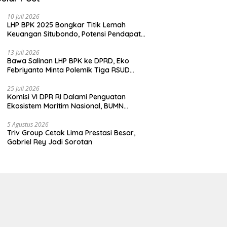
10 Juli 2026
LHP BPK 2025 Bongkar Titik Lemah
Keuangan Situbondo, Potensi Pendapatan
Belum Maksimal
13 Juli 2026
Bawa Salinan LHP BPK ke DPRD, Eko
Febriyanto Minta Polemik Tiga RSUD
Diselesaikan Berdasarkan Data, Bukan
Opini
25 Juli 2026
Komisi VI DPR RI Dalami Penguatan
Ekosistem Maritim Nasional, BUMN
Strategis Dikumpulkan di Pelindo
Surabaya
5 Agustus 2026
Triv Group Cetak Lima Prestasi Besar,
Gabriel Rey Jadi Sorotan