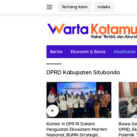
Langsung
Tentang Kami
Indeks
ke
konten
Berita
Ekonomi & Bisnis
Kesehatan
DPRD Kabupaten Situbondo
etak Lima Prestasi
Komisi VI DPR RI Dalami
Bawa Sal
el Rey Jadi
Penguatan Ekosistem Maritim
DPRD, Ek
Nasional, BUMN Strategis
Polemik 