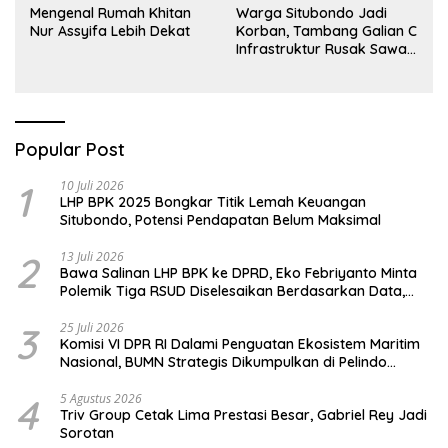
Mengenal Rumah Khitan
Warga Situbondo Jadi
Nur Assyifa Lebih Dekat
Korban, Tambang Galian C
Infrastruktur Rusak Sawah
Milik warga terdampak,
Air, dan Kesehatan warga
terimbas
Popular Post
1
10 Juli 2026
LHP BPK 2025 Bongkar Titik Lemah Keuangan
Situbondo, Potensi Pendapatan Belum Maksimal
2
13 Juli 2026
Bawa Salinan LHP BPK ke DPRD, Eko Febriyanto Minta
Polemik Tiga RSUD Diselesaikan Berdasarkan Data,
Bukan Opini
3
25 Juli 2026
Komisi VI DPR RI Dalami Penguatan Ekosistem Maritim
Nasional, BUMN Strategis Dikumpulkan di Pelindo
Surabaya
4
5 Agustus 2026
Triv Group Cetak Lima Prestasi Besar, Gabriel Rey Jadi
Sorotan