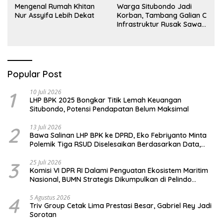
Mengenal Rumah Khitan
Warga Situbondo Jadi
Nur Assyifa Lebih Dekat
Korban, Tambang Galian C
Infrastruktur Rusak Sawah
Milik warga terdampak,
Air, dan Kesehatan warga
terimbas
Popular Post
1
10 Juli 2026
LHP BPK 2025 Bongkar Titik Lemah Keuangan
Situbondo, Potensi Pendapatan Belum Maksimal
2
13 Juli 2026
Bawa Salinan LHP BPK ke DPRD, Eko Febriyanto Minta
Polemik Tiga RSUD Diselesaikan Berdasarkan Data,
Bukan Opini
3
25 Juli 2026
Komisi VI DPR RI Dalami Penguatan Ekosistem Maritim
Nasional, BUMN Strategis Dikumpulkan di Pelindo
Surabaya
4
5 Agustus 2026
Triv Group Cetak Lima Prestasi Besar, Gabriel Rey Jadi
Sorotan