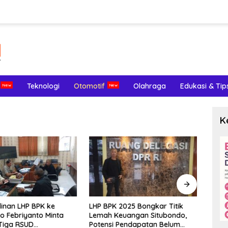
Teknologi
Otomotif
Olahraga
Edukasi & Tip
K
inan LHP BPK ke
LHP BPK 2025 Bongkar Titik
Meng
o Febriyanto Minta
Lemah Keuangan Situbondo,
Terl
Tiga RSUD
Potensi Pendapatan Belum
Endom