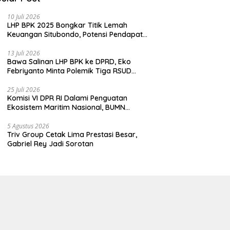
10 Juli 2026
LHP BPK 2025 Bongkar Titik Lemah
Keuangan Situbondo, Potensi Pendapatan
Belum Maksimal
13 Juli 2026
Bawa Salinan LHP BPK ke DPRD, Eko
Febriyanto Minta Polemik Tiga RSUD
Diselesaikan Berdasarkan Data, Bukan
Opini
25 Juli 2026
Komisi VI DPR RI Dalami Penguatan
Ekosistem Maritim Nasional, BUMN
Strategis Dikumpulkan di Pelindo
Surabaya
5 Agustus 2026
Triv Group Cetak Lima Prestasi Besar,
Gabriel Rey Jadi Sorotan