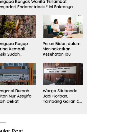
ngapa Banyak Wanita Terlambat
Sekadar Narasi.
D
nyadari Endometriosis? Ini Faktanya
engapa Rayap
Peran Bidan dalam
ring Kembali
Meningkatkan
ski Sudah
Kesehatan Ibu
basmi?
engenal Rumah
Warga Situbondo
itan Nur Assyifa
Jadi Korban,
bih Dekat
Tambang Galian C
Infrastruktur Rusak
Sawah Milik warga
terdampak, Air, dan
Kesehatan warga
terimbas
ular Post