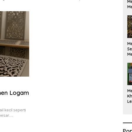
Me
ikan Berdasarkan
Maksimal
Me
kan Opini
M
Se
Me
Di
M
amen Logam
Kh
Le
l kecil seperti
besar….
Pop