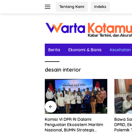
Langsung
Tentang Kami
Indeks
ke
konten
Berita
Ekonomi & Bisnis
Kesehatan
desain interior
etak Lima Prestasi
Komisi VI DPR RI Dalami
Bawa Sal
el Rey Jadi
Penguatan Ekosistem Maritim
DPRD, Ek
Nasional, BUMN Strategis
Polemik 