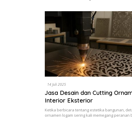
Dikumpulkan di Pelindo
Diselesa
Surabaya
Data, Bu
14 Juli 2025
Jasa Desain dan Cutting Orn
Interior Eksterior
Ketika berbicara tentang estetika bangunan, detai
ornamen logam sering kali memegang peranan 