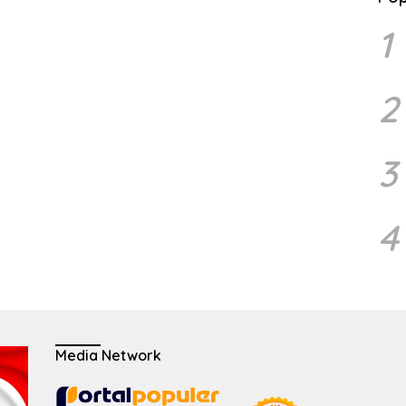
1
2
3
4
Media Network