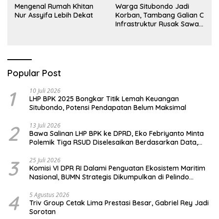
Mengenal Rumah Khitan
Warga Situbondo Jadi
Nur Assyifa Lebih Dekat
Korban, Tambang Galian C
Infrastruktur Rusak Sawah
Milik warga terdampak,
Air, dan Kesehatan warga
terimbas
Popular Post
1
10 Juli 2026
LHP BPK 2025 Bongkar Titik Lemah Keuangan
Situbondo, Potensi Pendapatan Belum Maksimal
2
13 Juli 2026
Bawa Salinan LHP BPK ke DPRD, Eko Febriyanto Minta
Polemik Tiga RSUD Diselesaikan Berdasarkan Data,
Bukan Opini
3
25 Juli 2026
Komisi VI DPR RI Dalami Penguatan Ekosistem Maritim
Nasional, BUMN Strategis Dikumpulkan di Pelindo
Surabaya
4
5 Agustus 2026
Triv Group Cetak Lima Prestasi Besar, Gabriel Rey Jadi
Sorotan