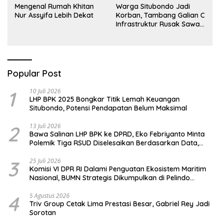
Mengenal Rumah Khitan
Warga Situbondo Jadi
Nur Assyifa Lebih Dekat
Korban, Tambang Galian C
Infrastruktur Rusak Sawah
Milik warga terdampak,
Air, dan Kesehatan warga
terimbas
Popular Post
1
10 Juli 2026
LHP BPK 2025 Bongkar Titik Lemah Keuangan
Situbondo, Potensi Pendapatan Belum Maksimal
2
13 Juli 2026
Bawa Salinan LHP BPK ke DPRD, Eko Febriyanto Minta
Polemik Tiga RSUD Diselesaikan Berdasarkan Data,
Bukan Opini
3
25 Juli 2026
Komisi VI DPR RI Dalami Penguatan Ekosistem Maritim
Nasional, BUMN Strategis Dikumpulkan di Pelindo
Surabaya
4
5 Agustus 2026
Triv Group Cetak Lima Prestasi Besar, Gabriel Rey Jadi
Sorotan