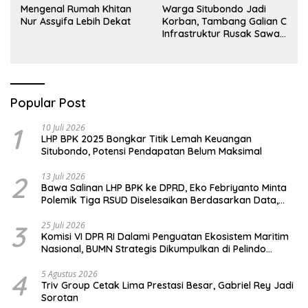
Mengenal Rumah Khitan
Warga Situbondo Jadi
Nur Assyifa Lebih Dekat
Korban, Tambang Galian C
Infrastruktur Rusak Sawah
Milik warga terdampak,
Air, dan Kesehatan warga
terimbas
Popular Post
1
10 Juli 2026
LHP BPK 2025 Bongkar Titik Lemah Keuangan
Situbondo, Potensi Pendapatan Belum Maksimal
2
13 Juli 2026
Bawa Salinan LHP BPK ke DPRD, Eko Febriyanto Minta
Polemik Tiga RSUD Diselesaikan Berdasarkan Data,
Bukan Opini
3
25 Juli 2026
Komisi VI DPR RI Dalami Penguatan Ekosistem Maritim
Nasional, BUMN Strategis Dikumpulkan di Pelindo
Surabaya
4
5 Agustus 2026
Triv Group Cetak Lima Prestasi Besar, Gabriel Rey Jadi
Sorotan