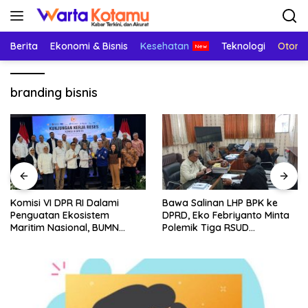
Langsung
ke
konten
Berita
Ekonomi & Bisnis
Kesehatan
Teknologi
Otomo
branding bisnis
Komisi VI DPR RI Dalami
Bawa Salinan LHP BPK ke
Penguatan Ekosistem
DPRD, Eko Febriyanto Minta
Maritim Nasional, BUMN
Polemik Tiga RSUD
Strategis Dikumpulkan di
Diselesaikan Berdasarkan
Pelindo Surabaya
Data, Bukan Opini