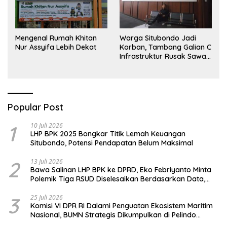
Mengenal Rumah Khitan
Warga Situbondo Jadi
Nur Assyifa Lebih Dekat
Korban, Tambang Galian C
Infrastruktur Rusak Sawah
Milik warga terdampak,
Air, dan Kesehatan warga
terimbas
Popular Post
1
10 Juli 2026
LHP BPK 2025 Bongkar Titik Lemah Keuangan
Situbondo, Potensi Pendapatan Belum Maksimal
2
13 Juli 2026
Bawa Salinan LHP BPK ke DPRD, Eko Febriyanto Minta
Polemik Tiga RSUD Diselesaikan Berdasarkan Data,
Bukan Opini
3
25 Juli 2026
Komisi VI DPR RI Dalami Penguatan Ekosistem Maritim
Nasional, BUMN Strategis Dikumpulkan di Pelindo
Surabaya