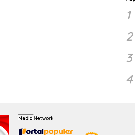
1
2
3
4
Media Network