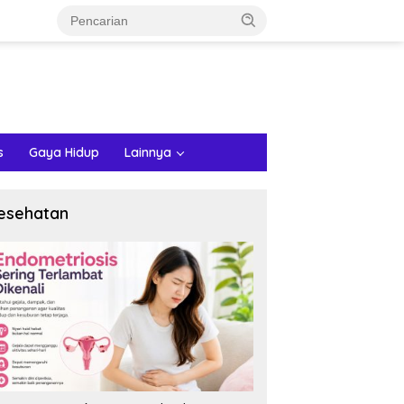
s
Gaya Hidup
Lainnya
esehatan