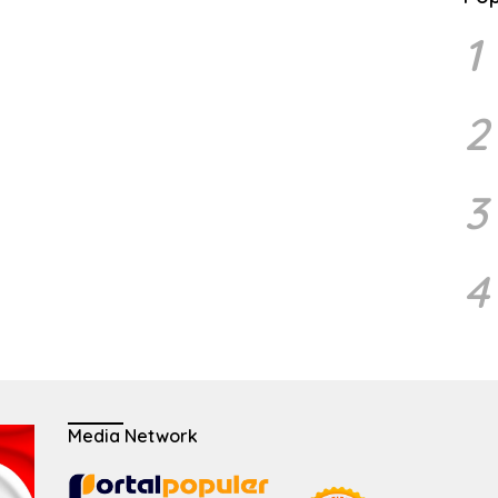
1
2
3
4
Media Network