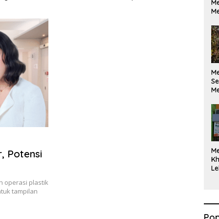
Me
ikan Berdasarkan
Maksimal
Me
kan Opini
M
Se
Me
Di
M
, Potensi
Kh
Le
 operasi plastik
tuk tampilan
Pop