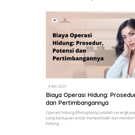
Dikumpulkan di Pelindo
Diselesa
Surabaya
Data, Bu
4 Mei 2025
Biaya Operasi Hidung: Prosedur
dan Pertimbangannya
Operasi hidung (Rhinoplasty) adalah serangkaian
yang bertujuan untuk memperbaiki dan memben
hidung….