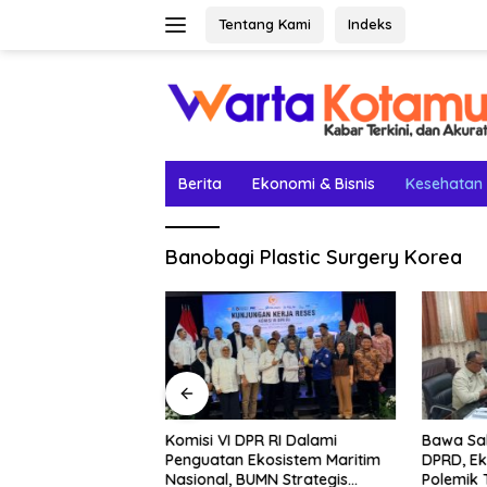
Langsung
Tentang Kami
Indeks
ke
konten
Berita
Ekonomi & Bisnis
Kesehatan
Banobagi Plastic Surgery Korea
etak Lima Prestasi
Komisi VI DPR RI Dalami
Bawa Sal
el Rey Jadi
Penguatan Ekosistem Maritim
DPRD, Ek
Nasional, BUMN Strategis
Polemik 