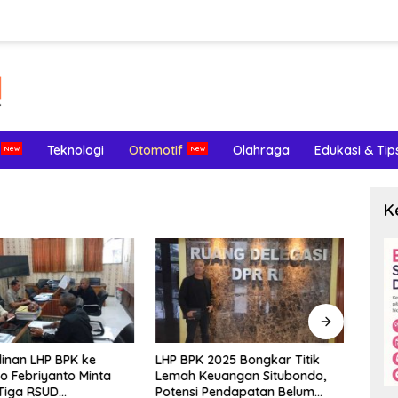
Teknologi
Otomotif
Olahraga
Edukasi & Tip
K
inan LHP BPK ke
LHP BPK 2025 Bongkar Titik
Meng
o Febriyanto Minta
Lemah Keuangan Situbondo,
Terl
Tiga RSUD
Potensi Pendapatan Belum
Endom