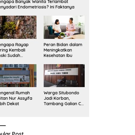
ngapa Banyak Wanita Terlambat
Sekadar Narasi.
D
nyadari Endometriosis? Ini Faktanya
engapa Rayap
Peran Bidan dalam
ring Kembali
Meningkatkan
ski Sudah
Kesehatan Ibu
basmi?
engenal Rumah
Warga Situbondo
itan Nur Assyifa
Jadi Korban,
bih Dekat
Tambang Galian C
Infrastruktur Rusak
Sawah Milik warga
terdampak, Air, dan
Kesehatan warga
terimbas
ular Post