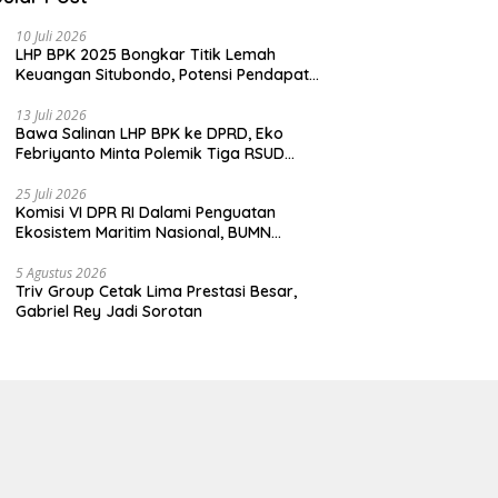
10 Juli 2026
LHP BPK 2025 Bongkar Titik Lemah
Keuangan Situbondo, Potensi Pendapatan
Belum Maksimal
13 Juli 2026
Bawa Salinan LHP BPK ke DPRD, Eko
Febriyanto Minta Polemik Tiga RSUD
Diselesaikan Berdasarkan Data, Bukan
Opini
25 Juli 2026
Komisi VI DPR RI Dalami Penguatan
Ekosistem Maritim Nasional, BUMN
Strategis Dikumpulkan di Pelindo
Surabaya
5 Agustus 2026
Triv Group Cetak Lima Prestasi Besar,
Gabriel Rey Jadi Sorotan