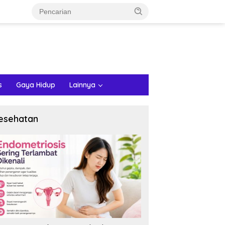
s
Gaya Hidup
Lainnya
esehatan