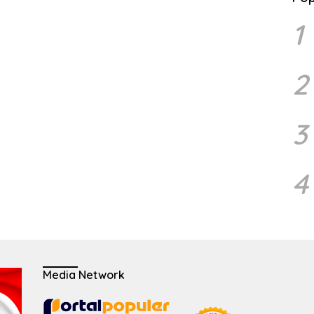
1
2
3
4
Media Network