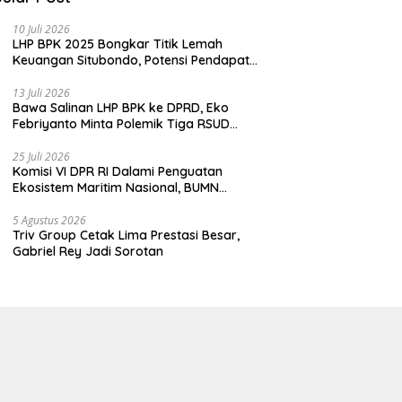
10 Juli 2026
LHP BPK 2025 Bongkar Titik Lemah
Keuangan Situbondo, Potensi Pendapatan
Belum Maksimal
13 Juli 2026
Bawa Salinan LHP BPK ke DPRD, Eko
Febriyanto Minta Polemik Tiga RSUD
Diselesaikan Berdasarkan Data, Bukan
Opini
25 Juli 2026
Komisi VI DPR RI Dalami Penguatan
Ekosistem Maritim Nasional, BUMN
Strategis Dikumpulkan di Pelindo
Surabaya
5 Agustus 2026
Triv Group Cetak Lima Prestasi Besar,
Gabriel Rey Jadi Sorotan