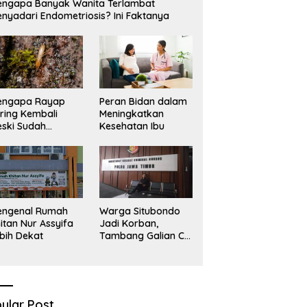
ngapa Banyak Wanita Terlambat
nyadari Endometriosis? Ini Faktanya
engapa Rayap
Peran Bidan dalam
ring Kembali
Meningkatkan
ski Sudah
Kesehatan Ibu
basmi?
engenal Rumah
Warga Situbondo
itan Nur Assyifa
Jadi Korban,
bih Dekat
Tambang Galian C
Infrastruktur Rusak
Sawah Milik warga
terdampak, Air, dan
Kesehatan warga
terimbas
ular Post