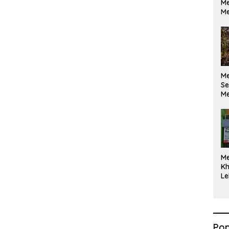
Me
Me
M
Se
Me
Di
M
Kh
Le
Pop