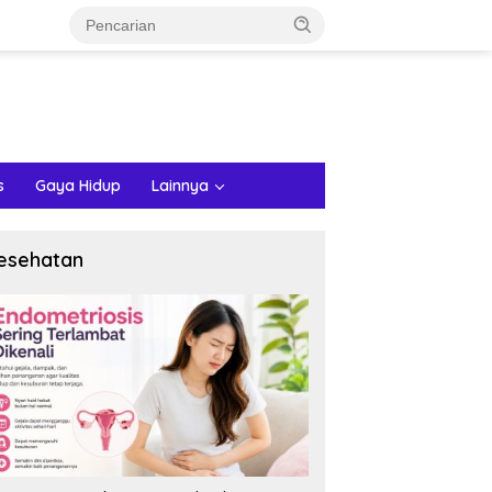
s
Gaya Hidup
Lainnya
esehatan