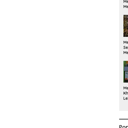
Me
Me
M
Se
Me
Di
M
Kh
Le
Pop