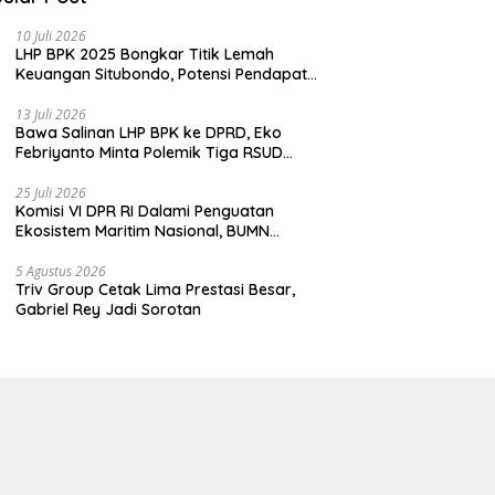
10 Juli 2026
LHP BPK 2025 Bongkar Titik Lemah
Keuangan Situbondo, Potensi Pendapatan
Belum Maksimal
13 Juli 2026
Bawa Salinan LHP BPK ke DPRD, Eko
Febriyanto Minta Polemik Tiga RSUD
Diselesaikan Berdasarkan Data, Bukan
Opini
25 Juli 2026
Komisi VI DPR RI Dalami Penguatan
Ekosistem Maritim Nasional, BUMN
Strategis Dikumpulkan di Pelindo
Surabaya
5 Agustus 2026
Triv Group Cetak Lima Prestasi Besar,
Gabriel Rey Jadi Sorotan