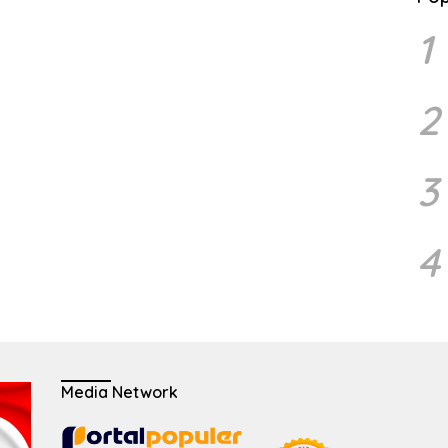
1
2
3
4
Media Network