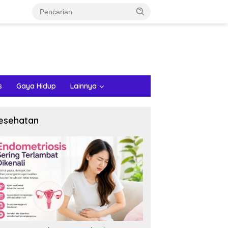
s
Gaya Hidup
Lainnya
esehatan