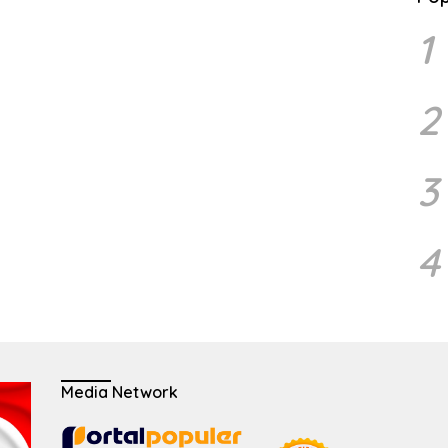
1
2
3
4
Media Network