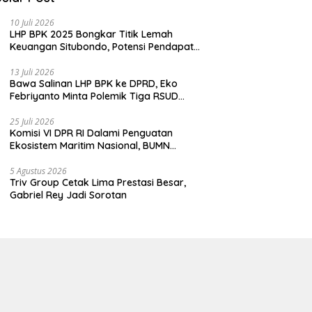
10 Juli 2026
LHP BPK 2025 Bongkar Titik Lemah
Keuangan Situbondo, Potensi Pendapatan
Belum Maksimal
13 Juli 2026
Bawa Salinan LHP BPK ke DPRD, Eko
Febriyanto Minta Polemik Tiga RSUD
Diselesaikan Berdasarkan Data, Bukan
Opini
25 Juli 2026
Komisi VI DPR RI Dalami Penguatan
Ekosistem Maritim Nasional, BUMN
Strategis Dikumpulkan di Pelindo
Surabaya
5 Agustus 2026
Triv Group Cetak Lima Prestasi Besar,
Gabriel Rey Jadi Sorotan