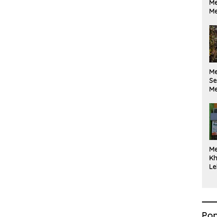
Me
Me
M
Se
Me
Di
M
Kh
Le
Pop