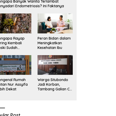
ngapa Banyak Wanita Terlambat
nyadari Endometriosis? Ini Faktanya
engapa Rayap
Peran Bidan dalam
ring Kembali
Meningkatkan
ski Sudah
Kesehatan Ibu
basmi?
engenal Rumah
Warga Situbondo
itan Nur Assyifa
Jadi Korban,
bih Dekat
Tambang Galian C
Infrastruktur Rusak
Sawah Milik warga
terdampak, Air, dan
Kesehatan warga
terimbas
ular Post